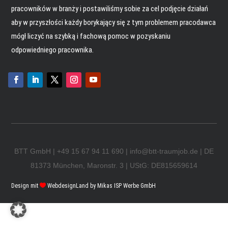
pracowników w branży i postawiliśmy sobie za cel podjęcie działań
aby w przyszłości każdy borykający się z tym problemem pracodawca
mógł liczyć na szybką i fachową pomoc w pozyskaniu
odpowiedniego pracownika.
BTT GmbH
|
+49 15 67 94 11 690
|
info@btt-traumjob.de
| DE
81373 München, Maronstr. 3 | UStG: DE815659614
Design mit

WebdesignLand
by
Mikas ISP Werbe GmbH