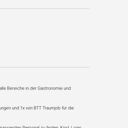
 alle Bereiche in der Gastronomie und
tungen und 1x von BTT Traumjob für die
 passendes Personal zu finden. Kost, Logis