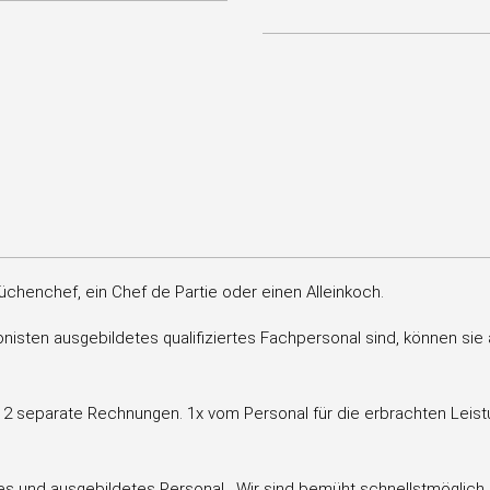
chenchef, ein Chef de Partie oder einen Alleinkoch.
nisten ausgebildetes qualifiziertes Fachpersonal sind, können sie
n 2 separate Rechnungen. 1x vom Personal für die erbrachten Leis
es und ausgebildetes Personal . Wir sind bemüht schnellstmöglich